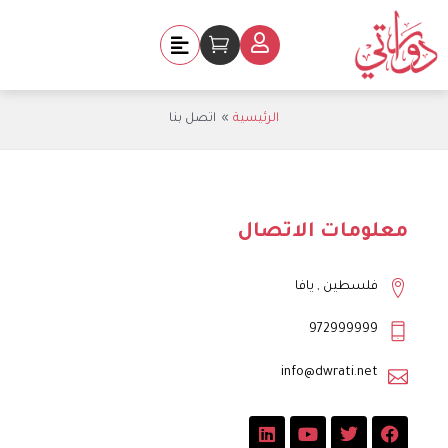
خطي
لى
Cart
لمحتوى
الرئيسية
اتصل بنا
معلومات الاتصال
فلسطين , يافا
972999999
info@dwrati.net
L
Y
T
F
i
o
w
a