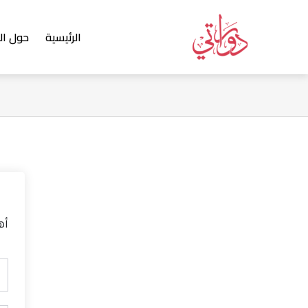
خطي
لى
الرئيسية
حول ال
لمحتوى
أه