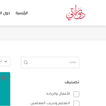
خطي
لى
الرئيسية
حول ال
لمحتوى
تا
الس
الأص
تصنيف
هو:
₪700.00.
الأعمال والريادة
التعليم وتدريب المعلمين