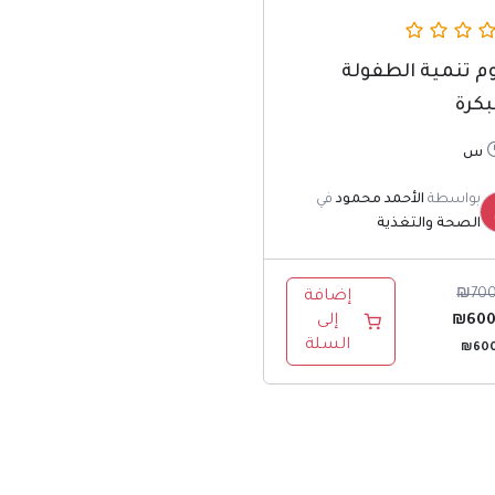
م تنمية الطفولة
بكرة
بواسطة
الأحمد محمود
في
الصحة والتغذية
₪
70
إضافة
600
₪
إلى
السلة
₪
60