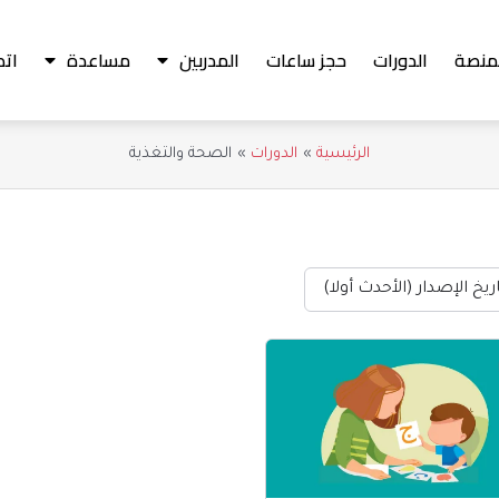
منصة
الدورات
حجز ساعات
المدربين
مساعدة
اتص
الرئيسية
الدورات
الصحة والتغذية
ريخ الإصدار (الأحدث أولا)
عر
السعر
لي
الحالي
هو:
₪600.00.