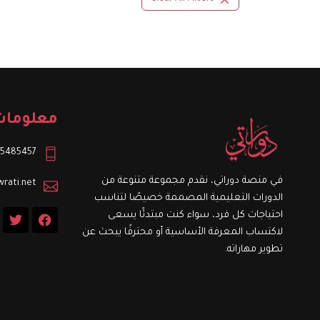
معلومات
5485457+
في منصة دوراتي، نقدم مجموعة متنوعة من
rati.net
الدورات التعليمية المصممة خصيصًا لتناسب
T
F
احتياجات كل فرد، سواء كنت مبتدئًا يسعى
w
a
لاكتساب المعرفة الأساسية أو محترفًا يبحث عن
i
c
t
e
تطوير مهاراته.
t
b
e
o
r
o
k