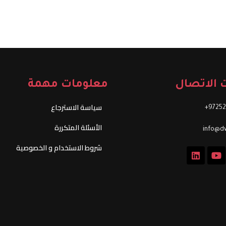
 الاتصال
معلومات مهمة
سياسة الاسترجاع
97252
الأسئلة المتكررة
info@dw
شروط الاستخدام و الخصوصية
L
Y
i
o
n
u
k
t
e
u
d
b
i
e
n