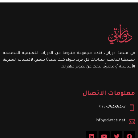
في منصة دوراتي، نقدم مجموعة متنوعة من الدورات التعليمية المصممة
خصيصًا لتناسب احتياجات كل فرد، سواء كنت مبتدئًا يسعى لاكتساب المعرفة
الأساسية أو محترفًا يبحث عن تطوير مهاراته.
معلومات الاتصال
972525485457+
info@dwrati.net
L
Y
T
F
i
o
w
a