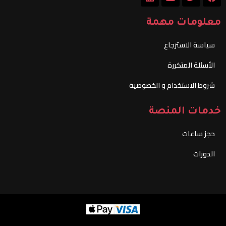
n
u
i
c
k
t
t
e
معلومات مهمة
e
u
t
b
d
b
e
o
سياسة الاسترجاع
i
e
r
o
n
k
الأسئلة المتكررة
شروط الاستخدام و الخصوصية
خدمات المنصة
حجز ساعات
الدورات