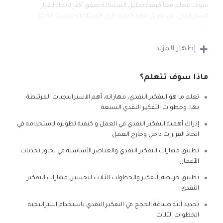
سوف تتعلم معاً كيفية تحليل المشكلة بعمق أكبر لاتخاذ القرار
الاستراتيجي عن طريق تعلم كيفية طرح الأسئلة الصحيحة، تحدي
الافتراضات والحجج ورؤية وجهات نظر الآخرين بوضوح.
إظهار المزيد
خلال هذه الدورة التدريبية سنتعلم كيفية اختبار الفرضيات ونفهم آليات
التفكير الصحيح والتفكير السيء (المغالطات) للوصول الى الحل الأفضل
والأكثر فعالية والذي يؤثر بشكل مباشر على قراراتنا كأفراد، مدراء،
ماذا سوف تتعلم؟
وعاملين .
تعلم ما هو التفكير النقدي، مهاراته، أهم الاستراتيجيات المرتبطة
سنتحدث عن طرق التفكير للتعرف على طريقة التفكير الأنسب لك منكم
بها، وخطوات التفكير النقدي السبعة
والخاصة بكم والتي ستساعدكم على اختبار وتحدي نقاط القوة و الضعف
المعرفية والفكرية الخاصة بكم.
إدراك أهمية التفكير النقدي في العمل و كيفية تطويره لاستخدامه في
اتخاذ القرارات داخل وخارج العمل
تطبيق مهارات التفكير النقدي والعناصر الأساسية في تجاوز تحديات
الأعمال
تطبيق خريطة التفكير والخطوات الثلاث لتحسين مهارات التفكير
النقدي
تحديد آلية صياغة الحجج في التفكير النقدي باستخدام استراتيجية
الخطوات الثلاث