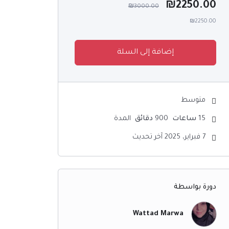
₪
2250.00
₪
3000.00
₪2250.00
إضافة إلى السلة
متوسط
15
ساعات
900
دقائق
المدة
7 فبراير، 2025 آخر تحديث
دورة بواسطة
Wattad Marwa