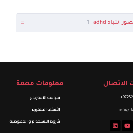
نتباه adhd
 الاتصال
معلومات مهمة
سياسة الاسترجاع
97252
الأسئلة المتكررة
info@dw
شروط الاستخدام و الخصوصية
L
Y
i
o
n
u