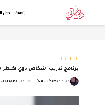
خطي
لى
الرئيسية
حول ال
لمحتوى
برنامج تدريب اشخاص ذوي اضطراب DHD
بواسطة
Wattad Marwa
التصنيفات :
تطوير الذات