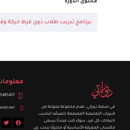
محتوى الدورة
برنامج تدريب طلاب ذوي فرط حركة وقصور ا
معلومات
5485457+
في منصة دوراتي، نقدم مجموعة متنوعة من
rati.net
الدورات التعليمية المصممة خصيصًا لتناسب
T
F
احتياجات كل فرد، سواء كنت مبتدئًا يسعى
w
a
لاكتساب المعرفة الأساسية أو محترفًا يبحث عن
i
c