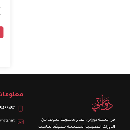
ve:
معلومات
5485457+
في منصة دوراتي، نقدم مجموعة متنوعة من
rati.net
الدورات التعليمية المصممة خصيصًا لتناسب