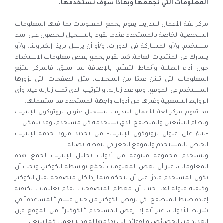
المعلومات التي نجمعها وبماذا سوف نستخدمها.
مركز لغة الأعمال للتدريب
يقوم بجمع المعلومات بما فيها المعلومات
الشخصية الخاصة بالمستخدم عندما يقوم بالتسجيل للحصول على اسم
مستخدم، و/أو المشاركة في الدورات، و/أو أن يرسل بريدًا إلكترونيًا، و/أو
يشارك في المنتديات العامة. كما يقوم بجمع بعض معلومات الاستخدام
حول أداء الطلبة وأنماط التعلّم، بالإضافة لما سبق، فالمركز يتتبّع
المعلومات التي تبيّن عددًا من السجلات، مثل الصفحات التي يزورها
المستخدم في الموقع، ومواعيد زيارته، والترتيب الذي تمت زيارته فيه، وأي
الروابط التشعبية وغيرها من أدوات واجهة المستخدم قد استعملها.
قد تقوم مركز لغة الأعمال للتدريب بتسجيل عنوان بروتوكول الإنترنت
ونظام التشغيل والمتصفح الذي يستخدمه كل مستخدم، وقد يتمكن
–بناءً على عنوان بروتوكول الإنترنت– من تحديد مزود خدمة الإنترنت
الخاص بالمستخدم والموقع الجغرافي لنقطة اتصاله.
ويستخدم مجموعة متنوعة من أدوات تحليل الإنترنت لجمع هذه
المعلومات، غير أن بعض المعلومات تُجمَع بواسطة الكوكيز، ويجب أن
يكون المستخدم قادرًا على أن يتحكم فيما إذا كان متصفحه يقبل الكوكيز
وكيفية قبوله لها، حيث أن معظم المتصفحات تقدّم تعليمات لكيفية
إعادة ضبط المتصفح، كي يرفض الكوكيز من خلال قسم “المساعدة” في
شريط الأدوات، غير أنه إذا رفض المستخدم “الكوكيز” من الموقع فإن
العديد من الخصائص والفوائد التي يقدّمها له قد لا تعمل كما ينبغي.