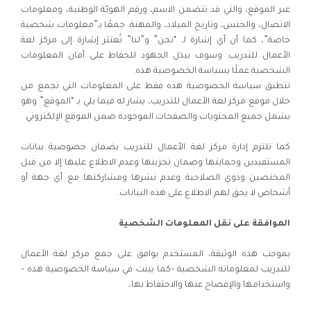
عبر الموقع، والتي قد تتضمن الاسم، ورقم الهويّة الوطنية، ومعلومات
الاتصال، والجنس، وتاريخ الميلاد، والمهنة. جمعًا بـ”معلومات شخصية
خاصة”، كما أن أي إشارة لـ “نحن” و”لنا” تُعتبَر إشارة إلى مركز لغة
الأعمال للتدريب. وسوف يبذل الجهود للحفاظ على أمان المعلومات
الشخصية عملًا بسياسة الخصوصية هذه.
تنطبق سياسة الخصوصية هذه فقط على المعلومات التي تجمع من
خلال موقع مركز لغة الأعمال للتدريب، يشار له فيما يلي بـ “الموقع” وهو
يشمل جميع المحتويات والصفحات الموجودة ضمن الموقع الإلكتروني
كما تلتزم إدارة مركز لغة الأعمال للتدريب بضمان خصوصية بيانات
المستفيدين وحمايتها وضمان تخزينها وعدم الاطلاع عليها إلا من قبل
المختصين وذوي الصلاحية وعدم نشرها ومشاركتها مع أي جهة أو
أشخاص لا يحق لهم الاطلاع على هذه البيانات.
الموافقة على نقل المعلومات الشخصية
بموجب هذه الوثيقة، المستخدم يوافق على جمع مركز لغة الأعمال
للتدريب لمعلوماته الشخصية –كما بينت في سياسة الخصوصية هذه –
واستخدامها والإفصاح عنها والاحتفاظ بها،