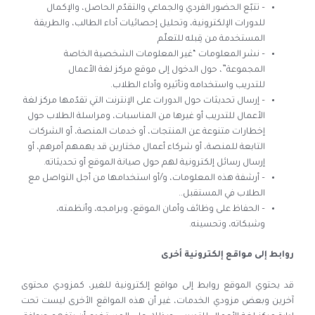
– تتبّع الحضور الفردي والجماعي والتقدّم الحاصل، والإكمال
للدورات الإلكترونية، وتحليل إحصائيات أداء الطالب، والطريقة
المستخدمة من قِبله للتعلّم
– نشر المعلومات “غير المعلومات الشخصية الخاصة
المجموعة”، حول الدخول إلى موقع
مركز لغة الأعمال
للتدريب
واستخدامه وتأثيره وأداء الطلاب.
– إرسال تحديثات حول الدورات على الإنترنت التي تقدّمها
مركز لغة
الأعمال للتدريب
أو غيرها من المناسبات، ومراسلة الطلاب حول
إخطارات متنوعة عن المنتجات، أو خدمات المنصة، أو الشركات
التابعة للمنصة، أو شركاء أعمال مختارين قد يهمهم أمرهم، أو
إرسال رسائل إلكترونية لهم حول صيانة الموقع أو تحديثاته.
– أرشفة هذه المعلومات، و/أو استخدامها من أجل التواصل مع
الطلاب في المستقبل..
– الحفاظ على وظائف وأمان الموقع، وبرامجه، وأنظمته،
وشبكاته، وتحسينه.
روابط إلى مواقع إلكترونية أخرى
قد يحتوي الموقع روابط إلى مواقع إلكترونية للغير، كمزودي محتوى
آخرين وبعض مزودي الخدمات، غير أن هذه المواقع الأخرى ليست تحت