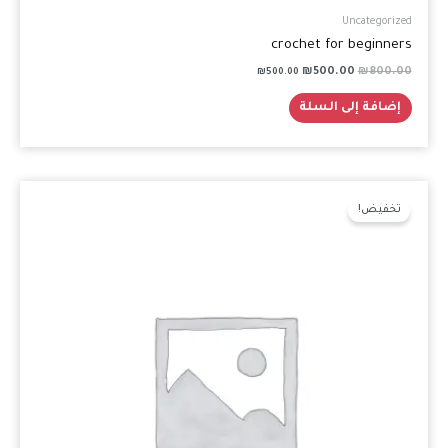
Uncategorized
crochet for beginners
₪
500.00
₪
800.00
₪
500.00
إضافة إلى السلة
السعر
السعر
الأصلي
الحالي
تخفيض!
هو:
هو:
₪600.00.
₪750.00.