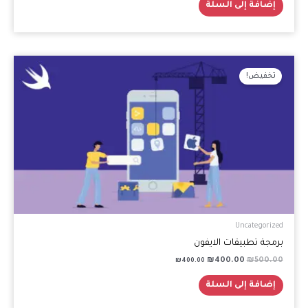
إضافة إلى السلة
السعر
السعر
الأصلي
الحالي
تخفيض!
هو:
هو:
₪400.00.
₪500.00.
Uncategorized
برمجة تطبيقات الايفون
₪
400.00
₪
500.00
₪
400.00
إضافة إلى السلة