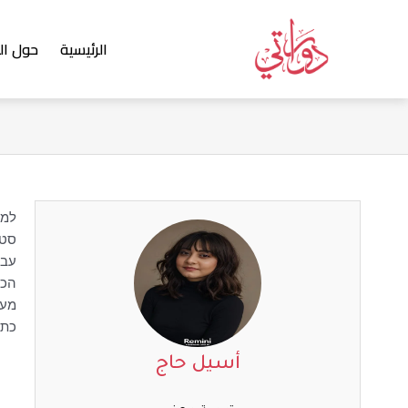
خطي
لى
الرئيسية
حول ال
لمحتوى
למד
סטו
עבד
הכש
מעו
כתיב
أسيل حاج