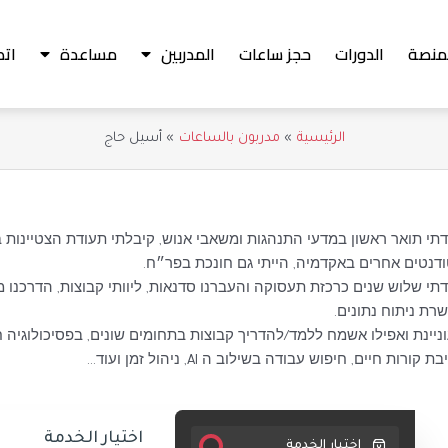
منصة
الدورات
حجز ساعات
المدربين
مساعدة
اتص
الرئيسية
مدربون بالساعات
أسيل حاج
תי תואר ראשון במדעי התנהגות ומשאבי אנוש, קיבלתי תעודת הצטיינות
דנטים אחרים באקדמיה, הייתי גם חונכת בפר״ח.
תי שלוש שנים כרכזת תעסוקה והעברנו סדנאות, ליוותי קבוצות, הדרכנו מ
רת ניתוח נתונים.
ניינת ואפילו אשמח ללמד/להדריך קבוצות בתחומים שונים, בפסיכולוגיה חי
ת קורות חיים, חיפוש עבודה בשילוב ה AI, ניהול זמן ועוד…
اختيار الخدمة
اختيار الخدمة