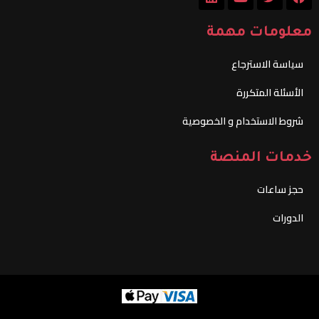
n
u
i
c
k
t
t
e
معلومات مهمة
e
u
t
b
d
b
e
o
سياسة الاسترجاع
i
e
r
o
n
k
الأسئلة المتكررة
شروط الاستخدام و الخصوصية
خدمات المنصة
حجز ساعات
الدورات