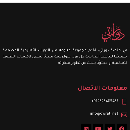
في منصة دوراتي، نقدم مجموعة متنوعة من الدورات التعليمية المصممة
خصيصًا لتناسب احتياجات كل فرد، سواء كنت مبتدئًا يسعى لاكتساب المعرفة
الأساسية أو محترفًا يبحث عن تطوير مهاراته.
معلومات الاتصال
972525485457+
info@dwrati.net
L
Y
T
F
i
o
w
a