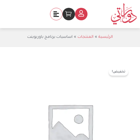
خطي
لى
Cart
لمحتوى
الرئيسية
المنتجات
اساسيات برنامج باوربوينت
السعر
السعر
كمية
الأصلي
الحالي
تخفيض!
اساسيات
هو:
هو:
برنامج
₪300.00.
₪500.00.
باوربوينت