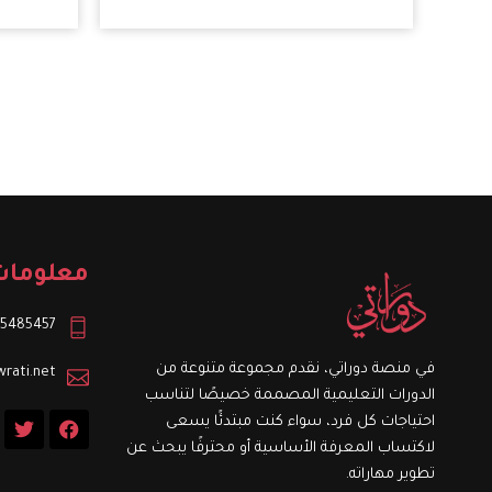
معلومات
5485457+
في منصة دوراتي، نقدم مجموعة متنوعة من
rati.net
الدورات التعليمية المصممة خصيصًا لتناسب
T
F
احتياجات كل فرد، سواء كنت مبتدئًا يسعى
w
a
لاكتساب المعرفة الأساسية أو محترفًا يبحث عن
i
c
t
e
تطوير مهاراته.
t
b