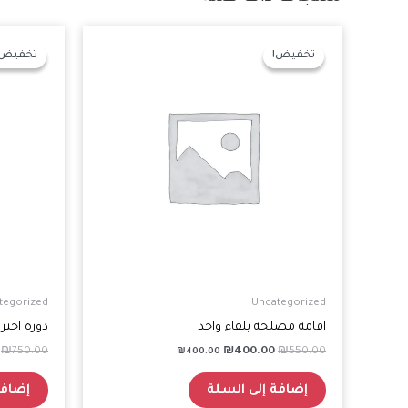
السعر
السعر
الأصلي
الحالي
تخفيض!
تخفيض!
تخفيض!
تخفيض!
هو:
هو:
₪400.00.
₪550.00.
tegorized
Uncategorized
اقامة مصلحه بلقاء واحد
دورة احتراف oint
₪
750.00
₪
400.00
₪
550.00
₪
400.00
إضافة إلى السلة
إضافة