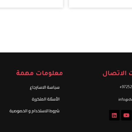
 الاتصال
معلومات مهمة
سياسة الاسترجاع
97252
الأسئلة المتكررة
info@dw
شروط الاستخدام و الخصوصية
L
Y
i
o
n
u
k
t
e
u